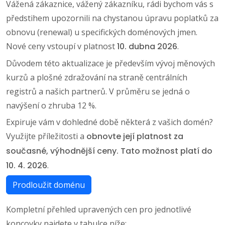
Vážená zákaznice, vážený zákazníku, rádi bychom vás s
předstihem upozornili na chystanou úpravu poplatků za
obnovu (renewal) u specifických doménových jmen.
Nové ceny vstoupí v platnost
10. dubna 2026
.
Důvodem této aktualizace je především vývoj měnových
kurzů a plošné zdražování na straně centrálních
registrů a našich partnerů. V průměru se jedná o
navýšení o zhruba 12 %.
Expiruje vám v dohledné době některá z vašich domén?
Využijte příležitosti a
obnovte její platnost za
současné, výhodnější ceny. Tato možnost platí do
10. 4. 2026
.
Prodloužit doménu
Kompletní přehled upravených cen pro jednotlivé
koncovky najdete v tabulce níže: