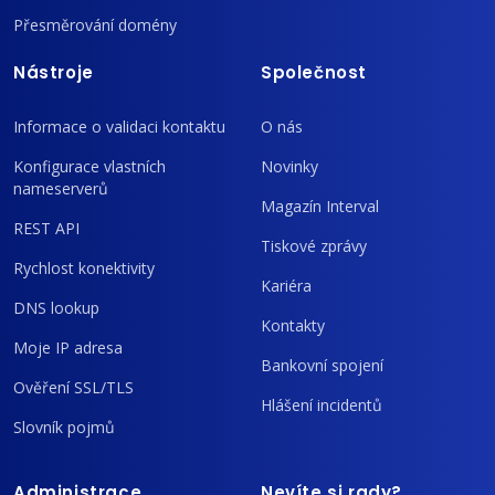
Přesměrování domény
Nástroje
Společnost
Informace o validaci kontaktu
O nás
Konfigurace vlastních
Novinky
nameserverů
Magazín Interval
REST API
Tiskové zprávy
Rychlost konektivity
Kariéra
DNS lookup
Kontakty
Moje IP adresa
Bankovní spojení
Ověření SSL/TLS
Hlášení incidentů
Slovník pojmů
Administrace
Nevíte si rady?