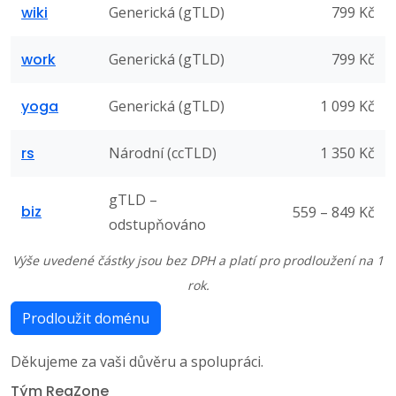
wiki
Generická (gTLD)
799 Kč
work
Generická (gTLD)
799 Kč
yoga
Generická (gTLD)
1 099 Kč
rs
Národní (ccTLD)
1 350 Kč
gTLD –
biz
559 – 849 Kč
odstupňováno
Výše uvedené částky jsou bez DPH a platí pro prodloužení na 1
rok.
Prodloužit doménu
Děkujeme za vaši důvěru a spolupráci.
Tým RegZone