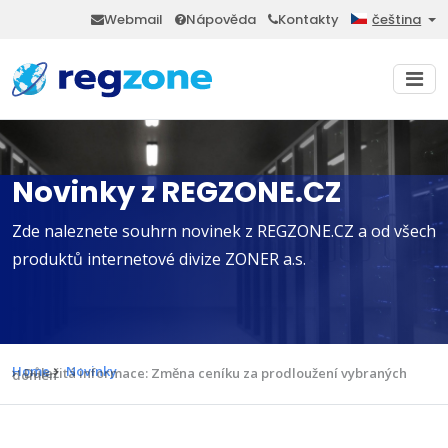
Webmail
Nápověda
Kontakty
čeština
Novinky z REGZONE.CZ
Zde naleznete souhrn novinek z REGZONE.CZ a od všech
produktů internetové divize ZONER a.s.
Home
Novinky
Důležitá informace: Změna ceníku za prodloužení vybraných domén