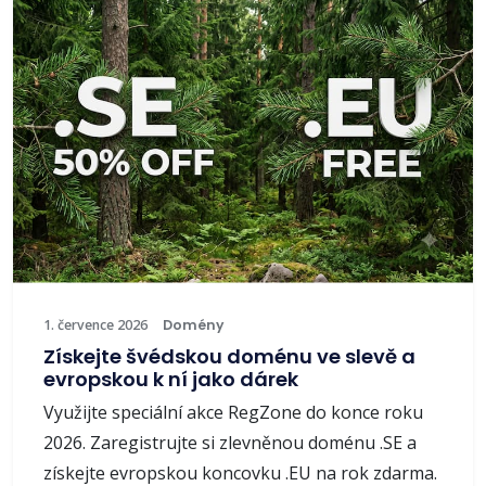
1. července 2026
Domény
Získejte švédskou doménu ve slevě a
evropskou k ní jako dárek
Využijte speciální akce RegZone do konce roku
2026. Zaregistrujte si zlevněnou doménu .SE a
získejte evropskou koncovku .EU na rok zdarma.