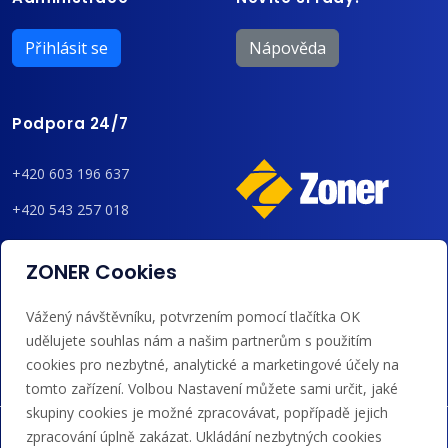
Přihlásit se
Nápověda
Podpora 24/7
+420 603 196 637
+420 543 257 018
admin@regzone.cz
ZONER Cookies
Akceptujeme platby kartou, Google/Apple Pay,
Vážený návštěvníku, potvrzením pomocí tlačítka OK
bankovním převodem a kreditem.
udělujete souhlas nám a našim partnerům s použitím
cookies pro nezbytné, analytické a marketingové účely na
tomto zařízení. Volbou Nastavení můžete sami určit, jaké
skupiny cookies je možné zpracovávat, popřípadě jejich
zpracování úplně zakázat. Ukládání nezbytných cookies