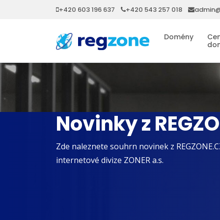
+420 603 196 637
+420 543 257 018
admin@
Domény
Cen
do
Novinky z REGZ
Zde naleznete souhrn novinek z REGZONE.C
internetové divize ZONER a.s.