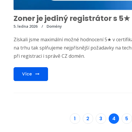
Zoner je jediný registrátor s 
5. ledna 2026
Domény
Získali jsme maximální možné hodnocení 5★ v certifika
na trhu tak splňujeme nejpřísnější požadavky na tech
při registraci i správě CZ domén.
Více
1
2
3
4
5