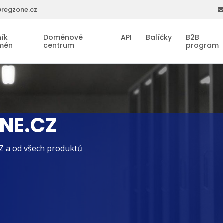
regzone.cz
ík
Doménové
API
Balíčky
B2B
mén
centrum
program
ONE.CZ
Z a od všech produktů