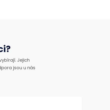
ci?
ybírají. Jejich
odpora jsou u nás