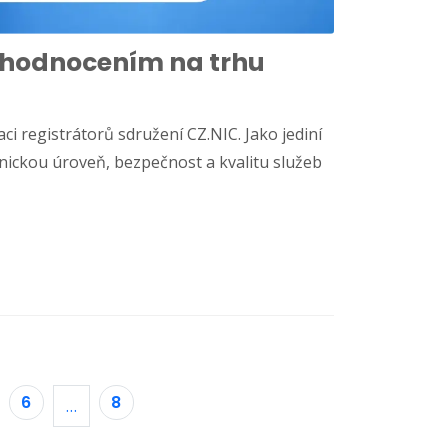
5★ hodnocením na trhu
ci registrátorů sdružení CZ.NIC. Jako jediní
nickou úroveň, bezpečnost a kvalitu služeb
6
8
…