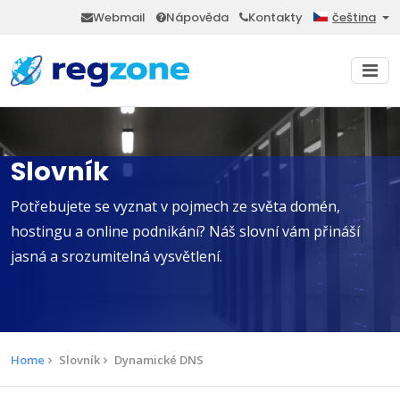
Webmail
Nápověda
Kontakty
čeština
Slovník
Potřebujete se vyznat v pojmech ze světa domén,
hostingu a online podnikání? Náš slovní vám přináší
jasná a srozumitelná vysvětlení.
Home
Slovník
Dynamické DNS