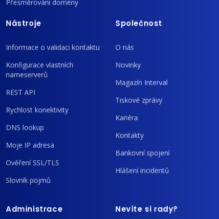
Přesměrování domény
Nástroje
Společnost
Informace o validaci kontaktu
O nás
Konfigurace vlastních
Novinky
nameserverů
Magazín Interval
REST API
Tiskové zprávy
Rychlost konektivity
Kariéra
DNS lookup
Kontakty
Moje IP adresa
Bankovní spojení
Ověření SSL/TLS
Hlášení incidentů
Slovník pojmů
Administrace
Nevíte si rady?