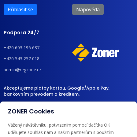
Přihlásit se
Nápověda
Podpora 24/7
+420 603 196 637
+420 543 257 018
admin@regzone.cz
Akceptujeme platby kartou, Google/Apple Pay,
bankovním převodem a kreditem.
ZONER Cookies
Vážený návštěvníku, potvrzením pomocí tlačítka OK
udělujete souhlas nám a našim partnerům s použitím