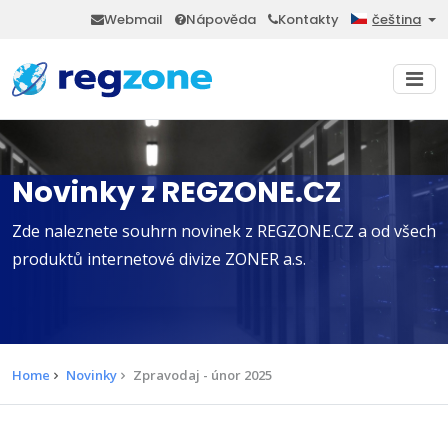
Webmail
Nápověda
Kontakty
čeština
Novinky z REGZONE.CZ
Zde naleznete souhrn novinek z REGZONE.CZ a od všech
produktů internetové divize ZONER a.s.
Home
Novinky
Zpravodaj - únor 2025