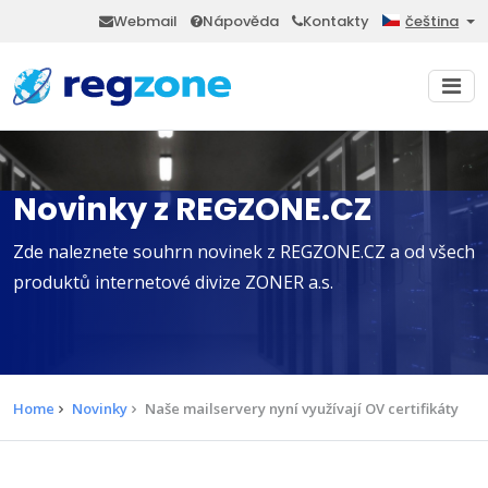
Webmail
Nápověda
Kontakty
čeština
Novinky z REGZONE.CZ
Zde naleznete souhrn novinek z REGZONE.CZ a od všech
produktů internetové divize ZONER a.s.
Home
Novinky
Naše mailservery nyní využívají OV certifikáty