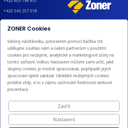
+420 603 196 637
+420 543 257 018
admin@regzone.cz
ZONER Cookies
Akceptujeme platby kartou, Google/Apple Pay,
Vážený návštěvníku, potvrzením pomocí tlačítka OK
bankovním převodem a kreditem.
udělujete souhlas nám a našim partnerům s použitím
cookies pro nezbytné, analytické a marketingové účely na
tomto zařízení. Volbou Nastavení můžete sami určit, jaké
skupiny cookies je možné zpracovávat, popřípadě jejich
zpracování úplně zakázat. Ukládání nezbytných cookies
probíhá vždy, a to v zájmu zachování funkčnosti webové
prezentace.
Zavřít
Nastavení