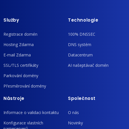
Služby
Technologie
Registrace domén
100% DNSSEC
Hosting Zdarma
DNS systém
E-mail Zdarma
Datacentrum
SSL/TLS certifikáty
AI našeptávač domén
Parkování domény
Přesměrování domény
Nástroje
Společnost
Informace o validaci kontaktu
O nás
Konfigurace vlastních
Novinky
nameserverů