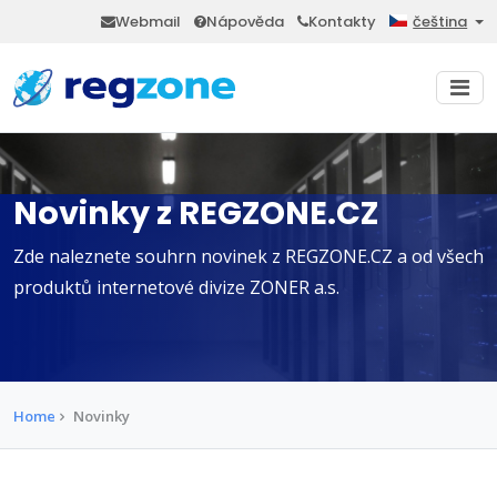
Webmail
Nápověda
Kontakty
čeština
Novinky z REGZONE.CZ
Zde naleznete souhrn novinek z REGZONE.CZ a od všech
produktů internetové divize ZONER a.s.
Home
Novinky