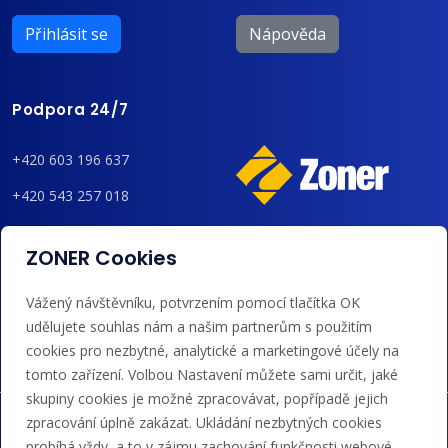
Přihlásit se
Nápověda
Podpora 24/7
+420 603 196 637
+420 543 257 018
admin@regzone.cz
ZONER Cookies
Akceptujeme platby kartou, Google/Apple Pay,
Vážený návštěvníku, potvrzením pomocí tlačítka OK
bankovním převodem a kreditem.
udělujete souhlas nám a našim partnerům s použitím
cookies pro nezbytné, analytické a marketingové účely na
tomto zařízení. Volbou Nastavení můžete sami určit, jaké
skupiny cookies je možné zpracovávat, popřípadě jejich
zpracování úplně zakázat. Ukládání nezbytných cookies
probíhá vždy, a to v zájmu zachování funkčnosti webové