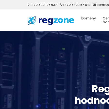
+420 603 196 637
+420 543 257 018
admin@
Domény
Cen
do
Reg
hodnoc