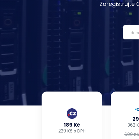
Zaregistrujte
29
189 Kč
362 K
229 Kč s DPH
600 K