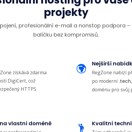
projekty
pojení, profesionální e-mail a nonstop podpora –
balíčku bez kompromisů.
Nejširší nabí
Zone získává zdarma
RegZone nabízí p
sti DigiCert, což
po moderní
.tech,
bezpečený HTTPS
doménu pro svůj p
 na vlastní doméně
Kvalitní techn