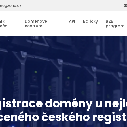
regzone.cz
ík
Doménové
API
Balíčky
B2B
mén
centrum
program
istrace domény u nej
eného českého regist