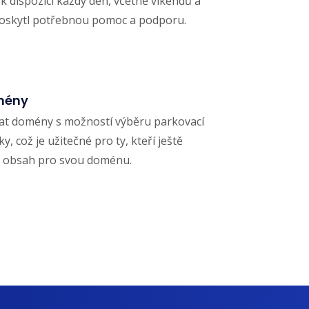
k dispozici každý den, včetně víkendů a
poskytl potřebnou pomoc a podporu.
mény
t domény s možností výběru parkovací
y, což je užitečné pro ty, kteří ještě
ý obsah pro svou doménu.