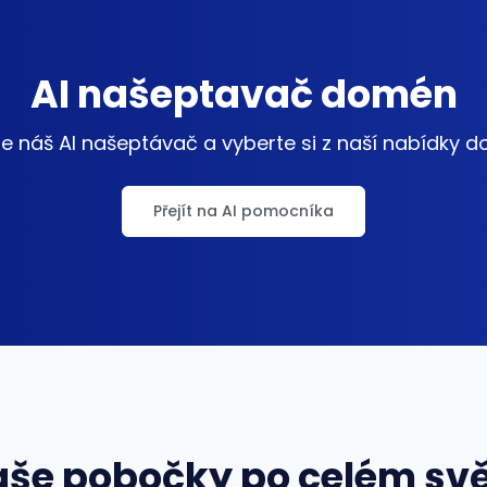
AI našeptavač domén
e náš AI našeptávač a vyberte si z naší nabídky 
Přejít na AI pomocníka
še pobočky po celém sv