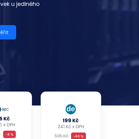
vek u jediného
ěřit
5 Kč
199 Kč
č s DPH
241 Kč s DPH
č
-8 %
535 Kč
-63 %