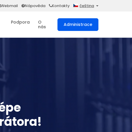
Webmail
Nápověda
Kontakty
čeština
Podpora
O
Administrace
nás
lépe
rátora!