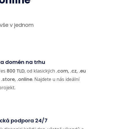
 vše v jednom
dka domén na trhu
řes
800 TLD
, od klasických
.com, .cz, .eu
 .store, .online
. Najdete u nás ideální
rojekt.
ická podpora 24/7