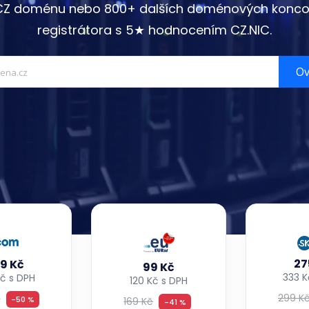
 CZ doménu nebo 800+ dalších doménových konco
registrátora s 5★ hodnocením CZ.NIC.
Ov
27
9 Kč
99 Kč
333 K
č s DPH
120 Kč s DPH
299 K
č
-50 %
169 Kč
-41 %