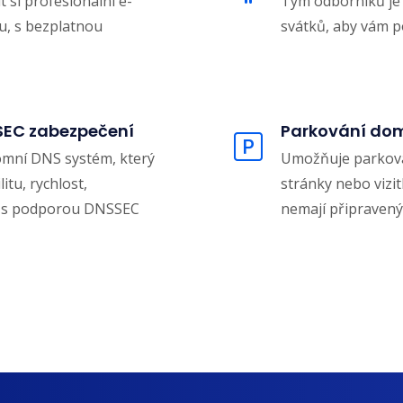
 si profesionální e-
Tým odborníků je 
u, s bezplatnou
svátků, aby vám 
SEC zabezpečení
Parkování do
omní DNS systém, který
Umožňuje parkova
itu, rychlost,
stránky nebo vizitk
ů, s podporou DNSSEC
nemají připraven