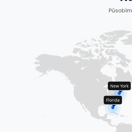
Působíme
New York
Florida