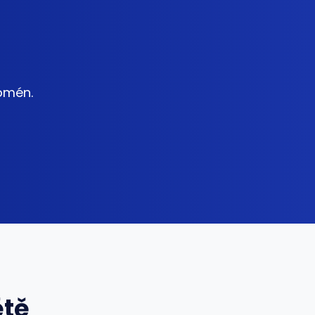
domén.
ětě