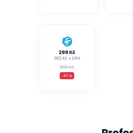
299 Kč
362 Kč s DPH
699 Kč
-57 %
Profe