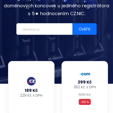
doménových koncovek u jediného registrátora
s 5★ hodnocením CZ.NIC.
Ověřit
299 Kč
362 Kč s DPH
189 Kč
600 Kč
229 Kč s DPH
-50 %