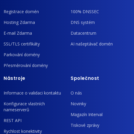
Registrace domén
100% DNSSEC
Hosting Zdarma
DNS systém
E-mail Zdarma
Datacentrum
SSL/TLS certifikáty
AI našeptávač domén
Parkování domény
Přesměrování domény
Nástroje
Společnost
Informace o validaci kontaktu
O nás
Konfigurace vlastních
Novinky
nameserverů
Magazín Interval
REST API
Tiskové zprávy
Rychlost konektivity