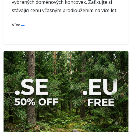
vybraných doménových koncovek. Zafixujte si
stávající cenu včasným prodloužením na více let.
Více